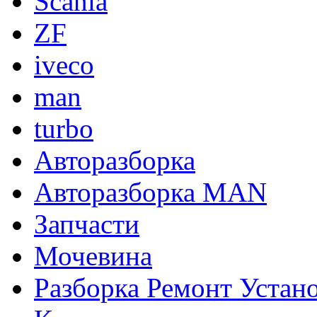
Scania
ZF
iveco
man
turbo
Авторазборка
Авторазборка MAN
Запчасти
Мочевина
Разборка Ремонт Устан