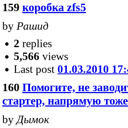
159
коробка zfs5
by
Рашид
2
replies
5,566
views
Last post
01.03.2010 17
160
Помогите, не заво
стартер, напрямую тоже
by
Дымок