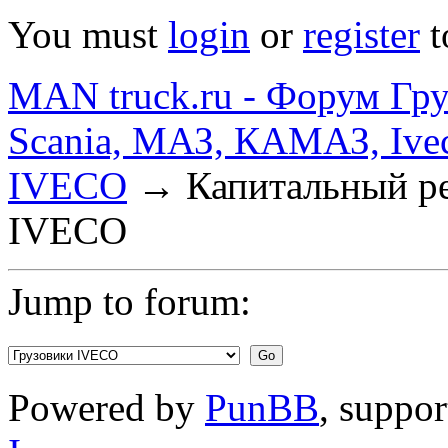
You must
login
or
register
t
MAN truck.ru - Форум Гр
Scania, МАЗ, КАМАЗ, Ivec
IVECO
→
Капитальный ре
IVECO
Jump to forum:
Powered by
PunBB
, suppo