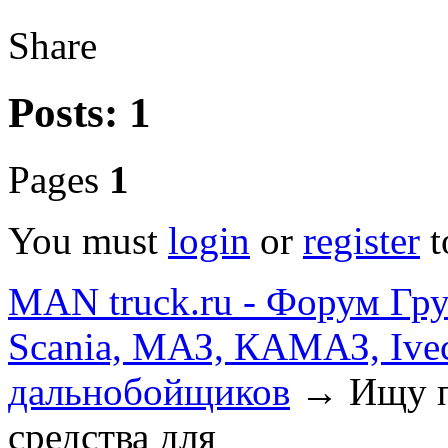
Share
Posts: 1
Pages
1
You must
login
or
register
t
MAN truck.ru - Форум Гр
Scania, МАЗ, КАМАЗ, Ivec
дальнобойщиков
→
Ищу п
средства для