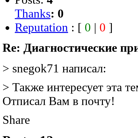
Thanks
:
0
Reputation
: [
0
|
0
]
Re: Диагностические пр
> snegok71 написал:
> Также интересует эта тем
Отписал Вам в почту!
Share