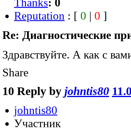
Thanks
:
0
Reputation
: [
0
|
0
]
Re: Диагностические пр
Здравствуйте. А как с вами
Share
10
Reply by
johntis80
11.
johntis80
Участник