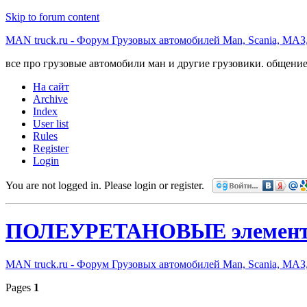
Skip to forum content
MAN truck.ru - Форум Грузовых автомобилей Man, Scania, МАЗ
все про грузовые автомобили ман и другие грузовики. общение
На сайт
Archive
Index
User list
Rules
Register
Login
You are not logged in.
Please login or register.
ПОЛЕУРЕТАНОВЫЕ элементы 
MAN truck.ru - Форум Грузовых автомобилей Man, Scania, МАЗ
Pages
1