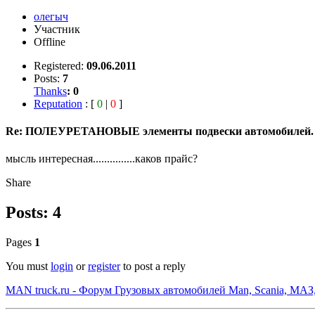
олегыч
Участник
Offline
Registered:
09.06.2011
Posts:
7
Thanks
:
0
Reputation
: [
0
|
0
]
Re: ПОЛЕУРЕТАНОВЫЕ элементы подвески автомобилей.
мысль интересная...............каков прайс?
Share
Posts: 4
Pages
1
You must
login
or
register
to post a reply
MAN truck.ru - Форум Грузовых автомобилей Man, Scania, МАЗ