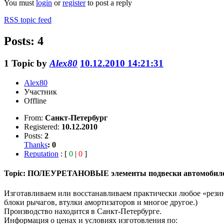
You must
login
or
register
to post a reply
RSS topic feed
Posts: 4
1
Topic by
Alex80
10.12.2010 14:21:31
Alex80
Участник
Offline
From:
Санкт-Петербург
Registered:
10.12.2010
Posts:
2
Thanks
:
0
Reputation
: [
0
|
0
]
Topic: ПОЛЕУРЕТАНОВЫЕ элементы подвески автомобиле
Изготавливаем или восстанавливаем практически любое «резино
блоки рычагов, втулки амортизаторов и многое другое.)
Производство находится в Санкт-Петербурге.
Информация о ценах и условиях изготовления по: