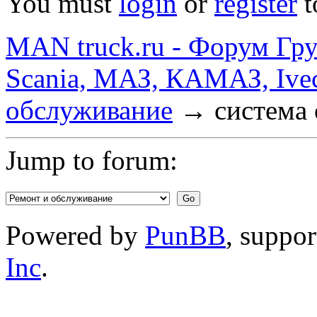
You must
login
or
register
t
MAN truck.ru - Форум Гр
Scania, МАЗ, КАМАЗ, Ivec
обслуживание
→
система
Jump to forum:
Powered by
PunBB
, suppo
Inc
.