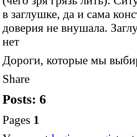
(чего зря грязь лить). Си
в заглушке, да и сама кон
доверия не внушала. Загл
нет
Дороги, которые мы выбир
Share
Posts: 6
Pages
1