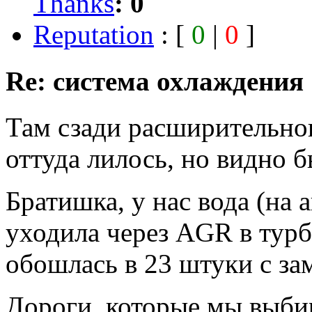
Thanks
:
0
Reputation
: [
0
|
0
]
Re: система охлаждения
Там сзади расширительног
оттуда лилось, но видно 
Братишка, у нас вода (на 
уходила через AGR в турб
обошлась в 23 штуки с за
Дороги, которые мы выбир