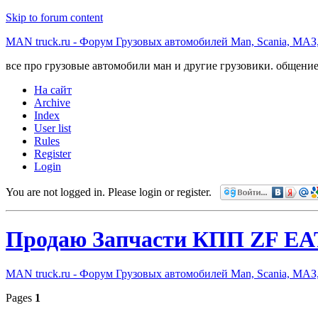
Skip to forum content
MAN truck.ru - Форум Грузовых автомобилей Man, Scania, МАЗ
все про грузовые автомобили ман и другие грузовики. общение
На сайт
Archive
Index
User list
Rules
Register
Login
You are not logged in.
Please login or register.
Продаю Запчасти КПП ZF EA
MAN truck.ru - Форум Грузовых автомобилей Man, Scania, МАЗ
Pages
1