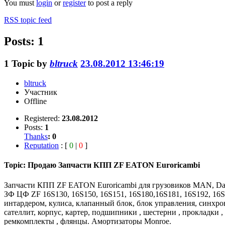
You must
login
or
register
to post a reply
RSS topic feed
Posts: 1
1
Topic by
bltruck
23.08.2012 13:46:19
bltruck
Участник
Offline
Registered:
23.08.2012
Posts:
1
Thanks
:
0
Reputation
: [
0
|
0
]
Topic: Продаю Запчасти КПП ZF EATON Euroricambi
Запчасти КПП ZF EATON Euroricambi для грузовиков МAN, Daf, M
ЗФ ЦФ ZF 16S130, 16S150, 16S151, 16S180,16S181, 16S192, 1
интардером, кулиса, клапанный блок, блок управления, синх
сателлит, корпус, картер, подшипники , шестерни , прокладки , 
ремкомплекты , флянцы. Амортизаторы Monroe.