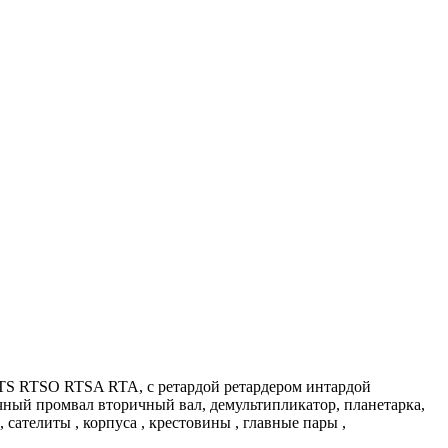
RTS RTSO RTSA RTA, с ретардой ретардером интардой
ный промвал вторичный вал, демультипликатор, планетарка,
, сателиты , корпуса , крестовины , главные пары ,