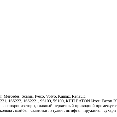
ercedes, Scania, Iveco, Volvo, Kamaz, Renault.
6S221, 16S222, 16S2221, 9S109, 5S109, КПП EATON Итон Еатон 
роны синхронизаторы, главный первичный приводной промежуточ
кольца , шайбы , сальники , втулки , штифты , пружины , сухари 