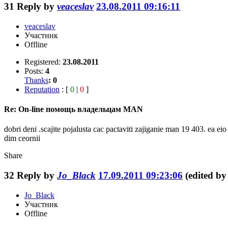
31
Reply by
veaceslav
23.08.2011 09:16:11
veaceslav
Участник
Offline
Registered:
23.08.2011
Posts:
4
Thanks
:
0
Reputation
: [
0
|
0
]
Re: On-line помощь владельцам MAN
dobri deni .scajite pojalusta cac pactaviti zajiganie man 19 403. ea e
dim ceornii
Share
32
Reply by
Jo_Black
17.09.2011 09:23:06
(edited b
Jo_Black
Участник
Offline