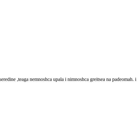
po seredine ,teaga nemnoshca upala i nimnoshca greitsea na padeomah. i