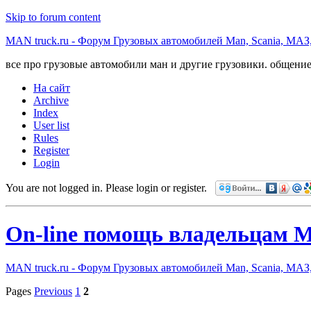
Skip to forum content
MAN truck.ru - Форум Грузовых автомобилей Man, Scania, МАЗ
все про грузовые автомобили ман и другие грузовики. общение
На сайт
Archive
Index
User list
Rules
Register
Login
You are not logged in.
Please login or register.
On-line помощь владельцам
MAN truck.ru - Форум Грузовых автомобилей Man, Scania, МАЗ
Pages
Previous
1
2