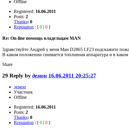
Offline
Registered:
16.06.2011
Posts:
2
Thanks
:
0
Reputation
: [
0
|
0
]
Re: On-line помощь владельцам MAN
Здравствуйте Андрей у меня Ман D2865 LF23 подскажите пожал
В каком положении снимается топливная аппаратура и в каком
Share
29
Reply by
демон
16.06.2011 20:25:27
демон
Участник
Offline
Registered:
16.06.2011
Posts:
2
Thanks
:
0
Reputation
: [
0
|
0
]