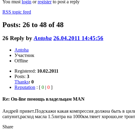
You must
login
or
register
to post a reply
RSS topic feed
Posts: 26 to 48 of 48
26
Reply by
Antoha
26.04.2011 14:45:56
Antoha
Участник
Offline
Registered:
10.02.2011
Posts:
3
Thanks
:
0
Reputation
: [
0
|
0
]
Re: On-line помощь владельцам MAN
Андрей привет.Подскажи какая компрессия должна быть в цил
сапунит,расход масла 1.5литра на 1000км.тянет хорошо,не тр
Share