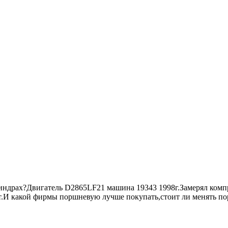
индрах?Двигатель D2865LF21 машина 19343 1998г.Замерял компр
оит.И какой фирмы поршневую лучше покупать,стоит ли менять 