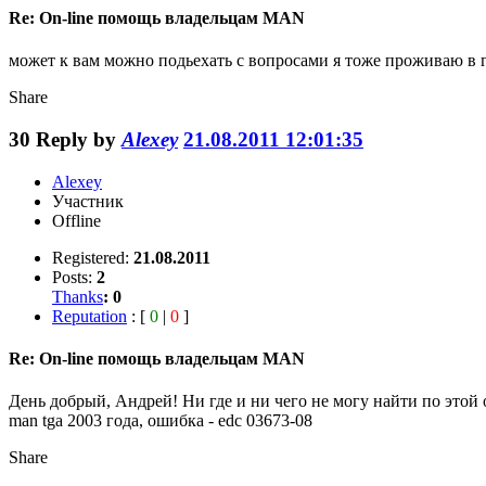
Re: On-line помощь владельцам MAN
может к вам можно подьехать с вопросами я тоже проживаю в г
Share
30
Reply by
Alexey
21.08.2011 12:01:35
Alexey
Участник
Offline
Registered:
21.08.2011
Posts:
2
Thanks
:
0
Reputation
: [
0
|
0
]
Re: On-line помощь владельцам MAN
День добрый, Андрей! Ни где и ни чего не могу найти по этой о
man tga 2003 года, ошибка - edc 03673-08
Share