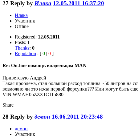
27
Reply by
Иляка
12.05.2011 16:37:20
Иляка
Участник
Offline
Registered:
12.05.2011
Posts:
1
Thanks
:
0
Reputation
: [
0
|
0
]
Re: On-line помощь владельцам MAN
Приветсвую Андрей
Такая проблема, стал большой расход топлива ~50 литров на с
возможно ли это из-за первой форсунки??? Или могут быть ещ
VIN WMAH05ZZZ1C115880
Share
28
Reply by
демон
16.06.2011 20:23:48
демон
Участник