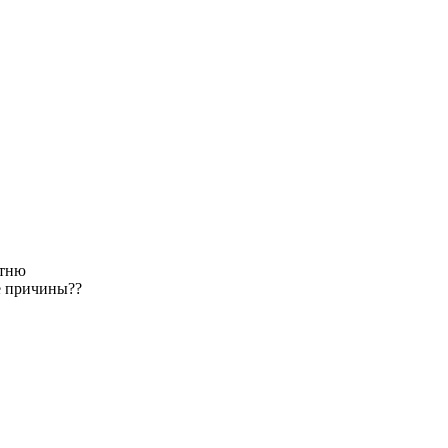
отню
е причины??