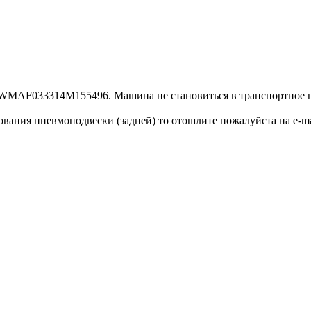
.) WMAF033314M155496. Машина не становиться в транспортное 
вания пневмоподвески (задней) то отошлите пожалуйста на e-mai