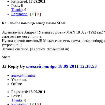
Registered:
17.09.2011
Posts:
6
Thanks
:
0
Reputation
: [
0
|
0
]
Re: On-line помощь владельцам MAN
Здравствуйте Андрей! У меня грузовик MAN 19 322 (1992 г.в
смотреть не могу понять.
Нужна срочно помощь!!! Может если есть схема электрооборудо
устроенна!!!
Заранее спасибо. (Kapralov_dima@mail.ru)
Share
33
Reply by
алексей mantga
18.09.2011 12:38:53
алексей mantga
Участник
Offline
Registered:
18.09.2011
Posts:
1
Thanks
:
0
Reputation
: [
0
|
0
]