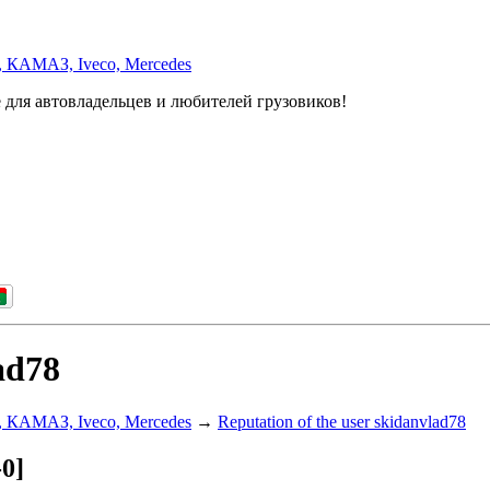
, КАМАЗ, Iveco, Mercedes
 для автовладельцев и любителей грузовиков!
ad78
, КАМАЗ, Iveco, Mercedes
→
Reputation of the user skidanvlad78
 -0]