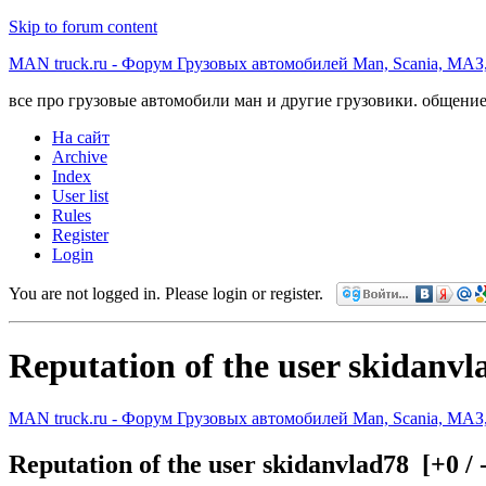
Skip to forum content
MAN truck.ru - Форум Грузовых автомобилей Man, Scania, МАЗ
все про грузовые автомобили ман и другие грузовики. общение
На сайт
Archive
Index
User list
Rules
Register
Login
You are not logged in.
Please login or register.
Reputation of the user skidanvl
MAN truck.ru - Форум Грузовых автомобилей Man, Scania, МАЗ
Reputation of the user skidanvlad78
[+0 /