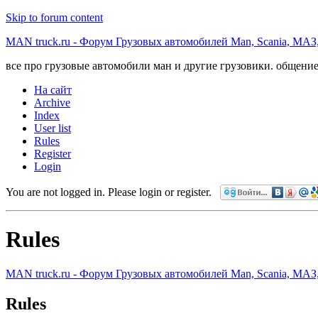
Skip to forum content
MAN truck.ru - Форум Грузовых автомобилей Man, Scania, МАЗ
все про грузовые автомобили ман и другие грузовики. общение
На сайт
Archive
Index
User list
Rules
Register
Login
You are not logged in.
Please login or register.
Rules
MAN truck.ru - Форум Грузовых автомобилей Man, Scania, МАЗ
Rules