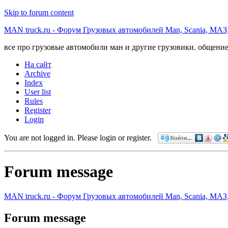
Skip to forum content
MAN truck.ru - Форум Грузовых автомобилей Man, Scania, МАЗ
все про грузовые автомобили ман и другие грузовики. общение
На сайт
Archive
Index
User list
Rules
Register
Login
You are not logged in.
Please login or register.
Forum message
MAN truck.ru - Форум Грузовых автомобилей Man, Scania, МАЗ
Forum message