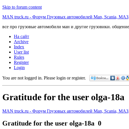
Skip to forum content
MAN truck.ru - Форум Грузовых автомобилей Man, Scania, МАЗ
все про грузовые автомобили ман и другие грузовики. общение
На сайт
Archive
Index
User list
Rules
Register
Login
You are not logged in.
Please login or register.
Gratitude for the user olga-18a
MAN truck.ru - Форум Грузовых автомобилей Man, Scania, МАЗ
Gratitude for the user olga-18a
0