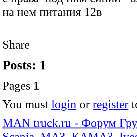
на нем питания 12в
Share
Posts: 1
Pages
1
You must
login
or
register
t
MAN truck.ru - Форум Гр
Scania, МАЗ, КАМАЗ, Ivec