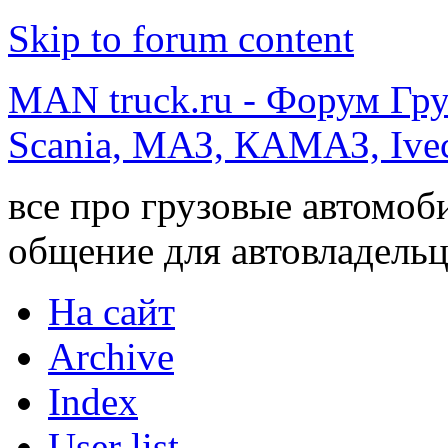
Skip to forum content
MAN truck.ru - Форум Гр
Scania, МАЗ, КАМАЗ, Ivec
все про грузовые автомоб
общение для автовладельц
На сайт
Archive
Index
User list