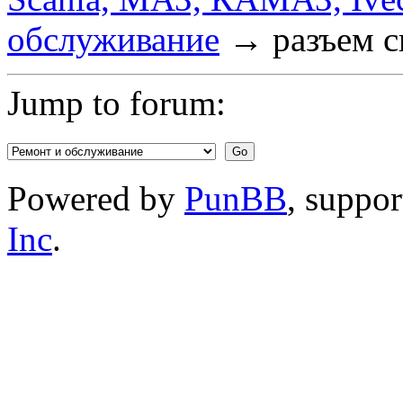
обслуживание
→
разъем 
Jump to forum:
Powered by
PunBB
, suppo
Inc
.