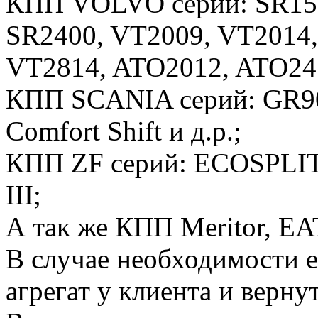
КПП VOLVO серий: SR150
SR2400, VT2009, VT2014,
VT2814, ATO2012, ATO241
КПП SCANIA серий: GR90
Comfort Shift и д.р.;
КПП ZF серий: ECOSPLIT
III;
А так же КПП Meritor, EA
В случае необходимости е
агрегат у клиента и верну