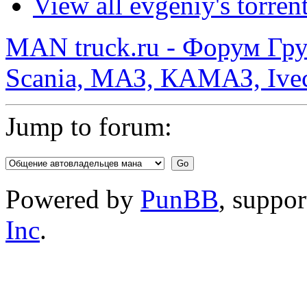
View all evgeniy's torren
MAN truck.ru - Форум Гр
Scania, МАЗ, КАМАЗ, Ivec
Jump to forum:
Powered by
PunBB
, suppo
Inc
.