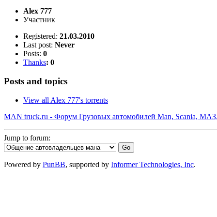
Alex 777
Участник
Registered:
21.03.2010
Last post:
Never
Posts:
0
Thanks
: 0
Posts and topics
View all Alex 777's torrents
MAN truck.ru - Форум Грузовых автомобилей Man, Scania, МАЗ
Jump to forum:
Powered by
PunBB
, supported by
Informer Technologies, Inc
.