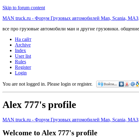
Skip to forum content
MAN truck.ru - Форум Грузовых автомобилей Man, Scania, МАЗ
все про грузовые автомобили ман и другие грузовики. общение
На сайт
Archive
Index
User list
Rules
Register
Login
You are not logged in.
Please login or register.
Alex 777's profile
MAN truck.ru - Форум Грузовых автомобилей Man, Scania, МАЗ
Welcome to Alex 777's profile