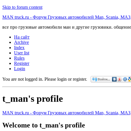
Skip to forum content
MAN truck.ru - Форум Грузовых автомобилей Man, Scania, МАЗ
все про грузовые автомобили ман и другие грузовики. общение
На сайт
Archive
Index
User list
Rules
Register
Login
You are not logged in.
Please login or register.
t_man's profile
MAN truck.ru - Форум Грузовых автомобилей Man, Scania, МАЗ
Welcome to t_man's profile