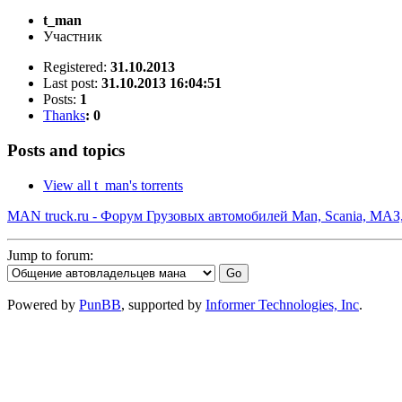
t_man
Участник
Registered:
31.10.2013
Last post:
31.10.2013 16:04:51
Posts:
1
Thanks
: 0
Posts and topics
View all t_man's torrents
MAN truck.ru - Форум Грузовых автомобилей Man, Scania, МАЗ
Jump to forum:
Powered by
PunBB
, supported by
Informer Technologies, Inc
.