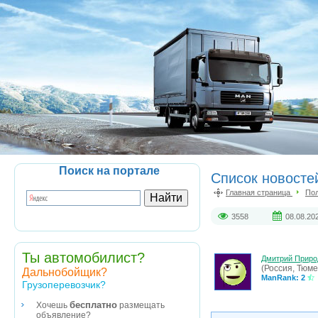
Поиск на портале
Список новосте
Главная страница
По
3558
08.08.20
Ты автомобилист?
Дмитрий Приро
(Россия, Тюме
Дальнобойщик?
ManRank: 2
Грузоперевозчик?
бесплатно
Хочешь
размещать
объявление?