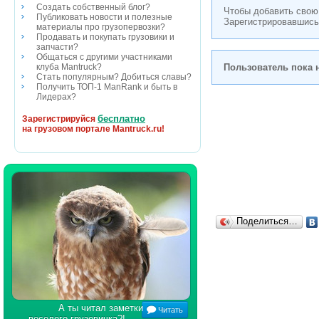
Создать собственный блог?
Чтобы добавить свою
Публиковать новости и полезные
Зарегистрировавшись
материалы про грузопервозки?
Продавать и покупать грузовики и
запчасти?
Общаться с другими участниками
Пользователь пока 
клуба Mantruck?
Стать популярным? Добиться славы?
Получить ТОП-1 ManRank и быть в
Лидерах?
бесплатно
Зарегистрируйся
на грузовом портале Mantruck.ru!
Поделиться…
А ты читал заметки
Читать
веселого грузовичка?!