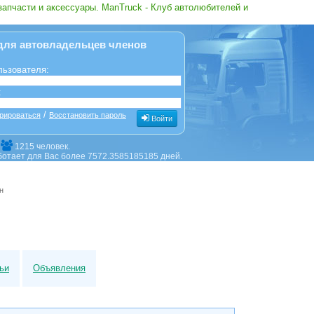
запчасти и аксессуары. ManTruck - Клуб автолюбителей и
для автовладельцев членов
льзователя:
:
/
рироваться
Восстановить пароль
Войти
е
1215 человек.
ботает для Вас более 7572.3585185185 дней.
н
ьи
Объявления