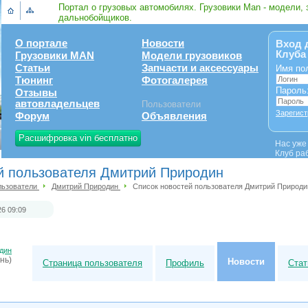
Портал о грузовых автомобилях. Грузовики Man - модели, 
дальнобойщиков.
О портале
Новости
Вход 
Клуба
Грузовики MAN
Модели грузовиков
Статьи
Запчасти и аксессуары
Имя по
Тюнинг
Фотогалерея
Пароль
Отзывы
автовладельцев
Пользователи
Зарегист
Форум
Объявления
Расшифровка vin бесплатно
Нас уж
Клуб ра
й пользователя Дмитрий Природин
льзователи
Дмитрий Природин
Список новостей пользователя Дмитрий Природи
26 09:09
дин
нь)
Новости
Страница пользователя
Профиль
Стат