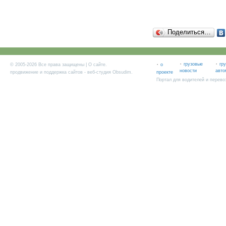
Поделиться…
·
·
·
грузовые
гр
© 2005-2026 Все права защищены |
О сайте
.
о
новости
авто
продвижение и поддержка сайтов
- веб-студия Obsudim.
проекте
Портал для водителей и перево