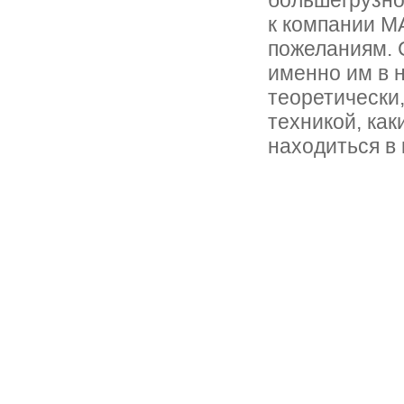
большегрузно
к компании MA
пожеланиям. 
именно им в 
теоретически,
техникой, как
находиться в 