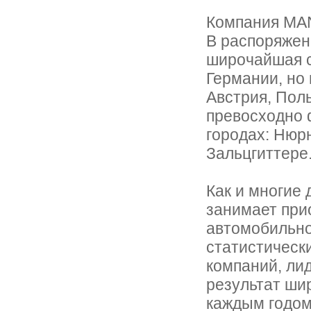
Компания MAN
В распоряжен
широчайшая с
Германии, но 
Австрия, Поль
превосходно 
городах: Нюрн
Зальцгиттере
Как и многие
занимает при
автомобильно
статистическ
компаний, ли
результат ши
каждым годом