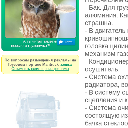
- Бак. Для гр
алюминия. Ка
страшна.
- В двигател
кривошипноша
А ты читал заметки
Читать
головка цилин
веселого грузовичка?!
механизм газ
- Кондиционер
По вопросам размещения рекламы на
Грузовом портале Mantruck
заявка
:
.
осушитель.
Стоимость размещения рекламы
- Система ох
радиатора, во
- В систему с
сцепления и 
- Система очи
состоящую из 
бачка стеклоо