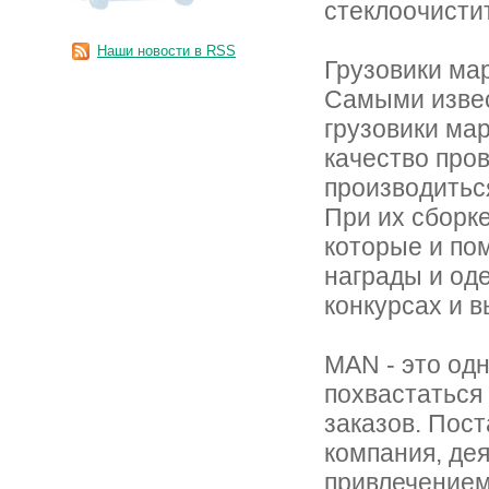
стеклоочисти
Наши новости в RSS
Грузовики ма
Самыми извес
грузовики мар
качество про
производитьс
При их сборк
которые и по
награды и од
конкурсах и в
MAN - это одн
похвастаться
заказов. Пост
компания, дея
привлечением