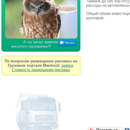
Тайваня до сих пор отс
расходы на автомобильн
Общий объем инвестиций
долларов.
А ты читал заметки
Читать
веселого грузовичка?!
По вопросам размещения рекламы на
Грузовом портале Mantruck
заявка
:
.
Стоимость размещения рекламы
Поделиться…