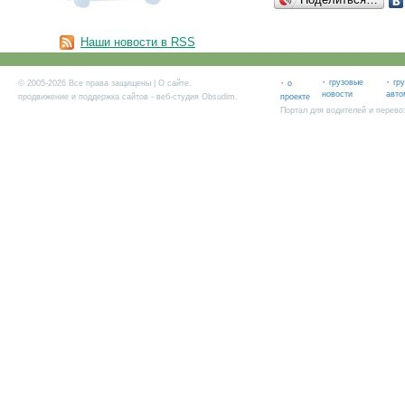
Наши новости в RSS
·
·
·
грузовые
гр
© 2005-2026 Все права защищены |
О сайте
.
о
новости
авто
продвижение и поддержка сайтов
- веб-студия Obsudim.
проекте
Портал для водителей и перево