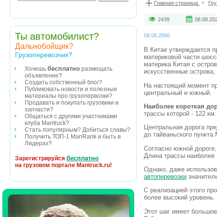
Главная страница
Гру
2439
08.08.20
Ты автомобилист?
08.06.2006
Дальнобойщик?
В Китае утверждается п
Грузоперевозчик?
материковой части шосс
материка Китая с остро
бесплатно
Хочешь
размещать
искусственные острова,
объявление?
Создать собственный блог?
На настоящий момент пр
Публиковать новости и полезные
центральный и южный.
материалы про грузопервозки?
Продавать и покупать грузовики и
Наиболее короткая до
запчасти?
трассы которой - 122 км.
Общаться с другими участниками
клуба Mantruck?
Центральная дорога пре
Стать популярным? Добиться славы?
до тайваньского пункта
Получить ТОП-1 ManRank и быть в
Лидерах?
Согласно южной дороге,
Длина трассы наиболее 
бесплатно
Зарегистрируйся
на грузовом портале Mantruck.ru!
Однако, даже использо
автоперевозки
значитель
С реализацией этого пр
более высокий уровень.
Этот шаг имеет большое