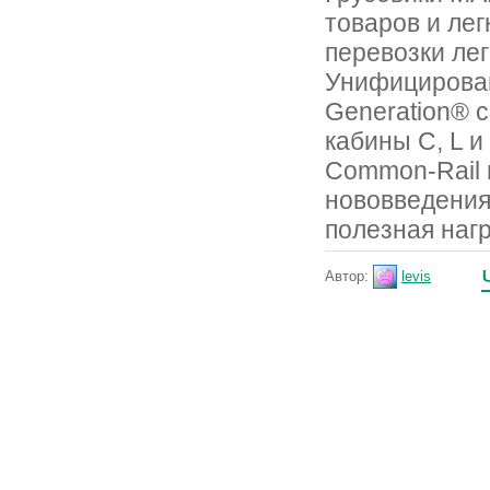
товаров и лег
перевозки лег
Унифицирован
Generation® 
кабины С, L и
Common-Rail и
нововведения
полезная наг
Автор:
levis