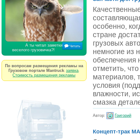
Качественные
составляющая
особенно, ког
стране доста
грузовых авт
А ты читал заметки
Читать
веселого грузовичка?!
немногие из 
обеспечения 
По вопросам размещения рекламы на
отметить, что
Грузовом портале Mantruck
заявка
:
.
Стоимость размещения рекламы
материалов, 
условия (под
влажности, и
смазка детале
Автор:
Григорий
Концепт-трак M