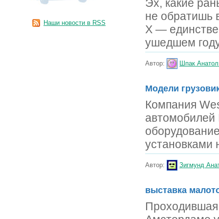
Эх, какие ра
не обратишь в
Наши новости в RSS
X — единстве
ушедшем году
Автор:
Шпак Анатол
Модели грузови
Компания Wes
автомобилей 
оборудование
установками 
Автор:
Зигмунд Ана
выставка малот
Проходившая 