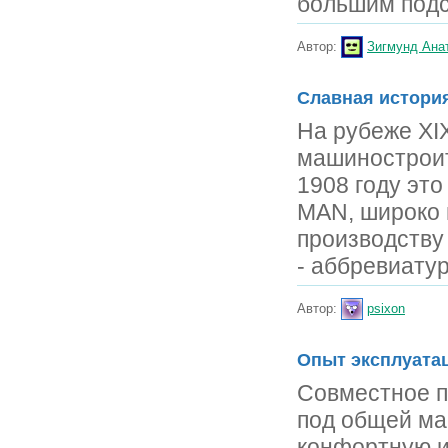
большим подс
Автор:
Зигмунд Ана
Славная истори
На рубеже XI
машиностроит
1908 году эт
MAN, широко 
производству
- аббревиатур
Автор:
psixon
Опыт эксплуата
Совместное п
под общей ма
конфортную 