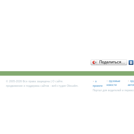
Поделиться…
·
·
·
грузовые
гр
© 2005-2026 Все права защищены |
О сайте
.
о
новости
авто
продвижение и поддержка сайтов
- веб-студия Obsudim.
проекте
Портал для водителей и перево