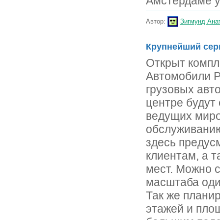
Амстердаме у
Автор:
Зигмунд Ана
Крупнейший сер
Открыт комп
Автомобили 
грузовых авто
центре будут
ведущих миро
обслуживанию
здесь предус
клиентам, а 
мест. Можно с
масштаба оди
Так же планир
этажей и пло