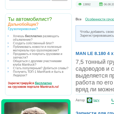
13892
06.08.2
Ты автомобилист?
Все
Особенности груз
Дальнобойщик?
Грузоперевозчик?
Чтобы добавить свою
Зарегистрировавшись
бесплатно
Хочешь
размещать
объявление?
Создать собственный блог?
Публиковать новости и полезные
материалы про грузопервозки?
MAN LE 8.180 4 x
Продавать и покупать грузовики и
запчасти?
7,5 тонный г
Общаться с другими участниками
клуба Mantruck?
садоводов и 
Стать популярным? Добиться славы?
Получить ТОП-1 ManRank и быть в
выделяется п
Лидерах?
работа по его
бесплатно
Зарегистрируйся
на грузовом портале Mantruck.ru!
вряд ли можно
Автор:
lazy
Запчасти для г