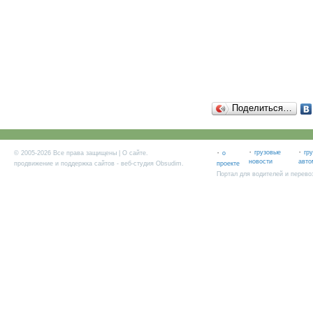
Поделиться…
·
·
·
грузовые
гр
© 2005-2026 Все права защищены |
О сайте
.
о
новости
авто
продвижение и поддержка сайтов
- веб-студия Obsudim.
проекте
Портал для водителей и перево