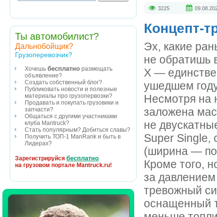
3225
09.08.20
Концепт-т
Ты автомобилист?
Эх, какие ра
Дальнобойщик?
Грузоперевозчик?
не обратишь в
бесплатно
Хочешь
размещать
X — единстве
объявление?
Создать собственный блог?
ушедшем году
Публиковать новости и полезные
Несмотря на 
материалы про грузопервозки?
Продавать и покупать грузовики и
заложена мас
запчасти?
Общаться с другими участниками
не двускатны
клуба Mantruck?
Стать популярным? Добиться славы?
Super Single,
Получить ТОП-1 ManRank и быть в
Лидерах?
(ширина — по
бесплатно
Зарегистрируйся
Кроме того, 
на грузовом портале Mantruck.ru!
за давлением
тревожный сиг
оснащенный т
меньше топли