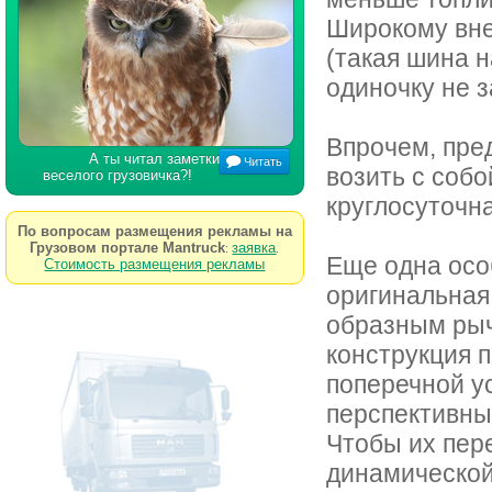
Широкому вне
(такая шина н
одиночку не з
Впрочем, пред
А ты читал заметки
Читать
возить с собо
веселого грузовичка?!
круглосуточн
По вопросам размещения рекламы на
Грузовом портале Mantruck
заявка
:
.
Еще одна особ
Стоимость размещения рекламы
оригинальная
образным рыч
конструкция 
поперечной у
перспективны
Чтобы их пере
динамической