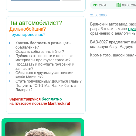
2454
08.08.20
21.06.2006
Ты автомобилист?
Брянский автозавод раз
Дальнобойщик?
разработкам в мире
гру
сравнению с аналогичн
Грузоперевозчик?
БАЗ-8027 предлагает вы
бесплатно
Хочешь
размещать
колесную базу. Радиус 
объявление?
Создать собственный блог?
Кроме того, шасси реал
Публиковать новости и полезные
материалы про грузопервозки?
Продавать и покупать грузовики и
запчасти?
Общаться с другими участниками
клуба Mantruck?
Стать популярным? Добиться славы?
Получить ТОП-1 ManRank и быть в
Лидерах?
бесплатно
Зарегистрируйся
на грузовом портале Mantruck.ru!