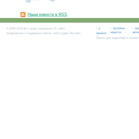
Наши новости в RSS
·
·
·
грузовые
гр
© 2005-2026 Все права защищены |
О сайте
.
о
новости
авто
продвижение и поддержка сайтов
- веб-студия Obsudim.
проекте
Портал для водителей и перево