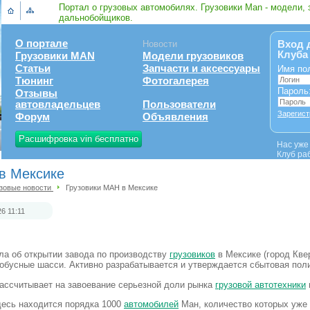
Портал о грузовых автомобилях. Грузовики Man - модели, 
дальнобойщиков.
О портале
Вход 
Новости
Клуба
Грузовики MAN
Модели грузовиков
Статьи
Запчасти и аксессуары
Имя по
Тюнинг
Фотогалерея
Пароль
Отзывы
автовладельцев
Пользователи
Зарегист
Форум
Объявления
Расшифровка vin бесплатно
Нас уж
Клуб ра
в Мексике
зовые новости
Грузовики МАН в Мексике
26 11:11
а об открытии завода по производству
грузовиков
в Мексике (город Кве
тобусные шасси. Активно разрабатывается и утверждается сбытовая поли
ассчитывает на завоевание серьезной доли рынка
грузовой автотехники
десь находится порядка 1000
автомобилей
Ман, количество которых уже