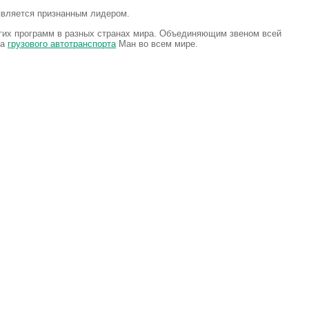
является признанным лидером.
ругих программ в разных странах мира. Объединяющим звеном всей
та
грузового автотранспорта
Ман во всем мире.