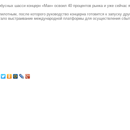
обусных шасси концерн «Ман» освоил 40 процентов рынка и уже сейчас 
пилотным, после которого руководство концерна готовится к запуску д
стало выстраивание международной платформы для осуществления сбы