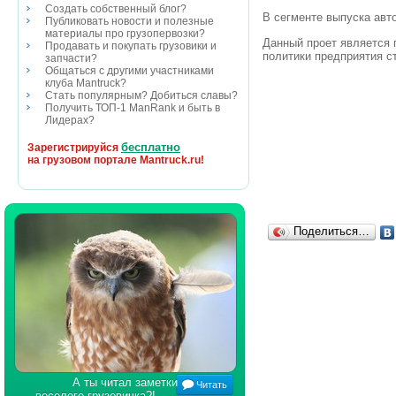
Создать собственный блог?
В сегменте выпуска авт
Публиковать новости и полезные
материалы про грузопервозки?
Данный проет является 
Продавать и покупать грузовики и
политики предприятия 
запчасти?
Общаться с другими участниками
клуба Mantruck?
Стать популярным? Добиться славы?
Получить ТОП-1 ManRank и быть в
Лидерах?
бесплатно
Зарегистрируйся
на грузовом портале Mantruck.ru!
Поделиться…
А ты читал заметки
Читать
веселого грузовичка?!