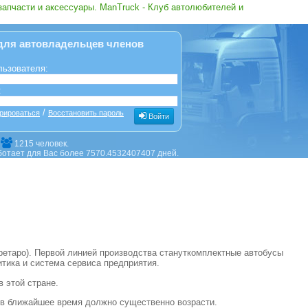
запчасти и аксессуары. ManTruck - Клуб автолюбителей и
для автовладельцев членов
льзователя:
:
/
рироваться
Восстановить пароль
Войти
е
1215 человек.
ботает для Вас более 7570.4532407407 дней.
ретаро). Первой линией производства станут
комплектные автобусы
тика и система сервиса предприятия.
в этой стране.
 в ближайшее время должно существенно возрасти.