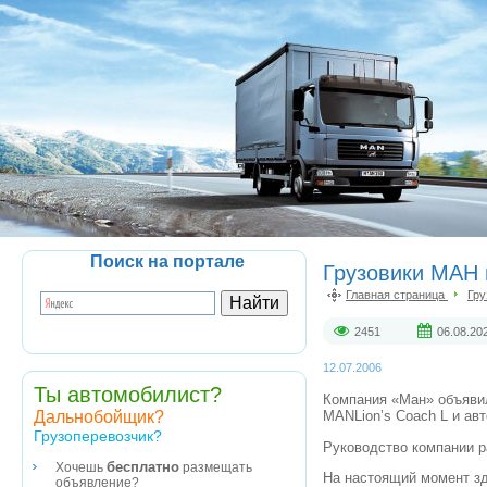
Поиск на портале
Грузовики МАН 
Главная страница
Гру
2451
06.08.20
12.07.2006
Ты автомобилист?
Компания «Ман» объявил
Дальнобойщик?
MANLion’s Coach L и ав
Грузоперевозчик?
Руководство компании р
бесплатно
Хочешь
размещать
На настоящий момент з
объявление?