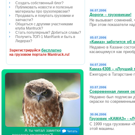
Создать собственный блог?
Публиковать новости и полезные
06.07.2006
материалы про грузопервозки?
Дороги – грузовикам!
Продавать и покупать грузовики и
Не вызывает сомнений, ч
запчасти?
Общаться с другими участниками
При этом показатели на
клуба Mantruck?
Стать популярным? Добиться славы?
Получить ТОП-1 ManRank и быть в
05.07.2006
Лидерах?
«Камаз» заботится об 
Недавно в Казани состо
бесплатно
Зарегистрируйся
касающемуся как приобр
на грузовом портале Mantruck.ru!
04.07.2006
Камаз-4308 – «Лучший 
Ежегодно в Татарстане 
03.07.2006
Современная линия ок
Недавно был подписан д
окраски по современным
30.06.2006
Грузовик «КАМАЗ» - «
С 1999 года грузовики 
этой машины.
А ты читал заметки
Читать
веселого грузовичка?!