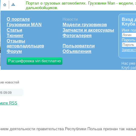
Портал о грузовых автомобилях. Грузовики Man - модели, 
дальнобойщиков.
О портале
Вход 
Новости
Клуба
Грузовики MAN
Модели грузовиков
Статьи
Запчасти и аксессуары
Имя по
Тюнинг
Фотогалерея
Пароль
Отзывы
автовладельцев
Пользователи
Зарегист
Форум
Объявления
Расшифровка vin бесплатно
Нас уж
Клуб ра
ив новостей
26 09:09
рмате RSS
ием деятельности правительства Республики Польша признан так назы