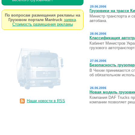
29.06.2006
Грузовики на трассе К
По вопросам размещения рекламы на
Министр транспорта и св
Грузовом портале Mantruck
заявка
:
.
автобана.
Стоимость размещения рекламы
28.06.2006
Классификация автотр
Кабинет Министров Укра
грузового автотранспор
27.06.2006
Безопасность грузопер
В Чехии принимаются сп
об обязательном исполь
26.06.2006
Новая модель грузови
Компания DAF Trucks пр
Наши новости в RSS
компании позволяет реш