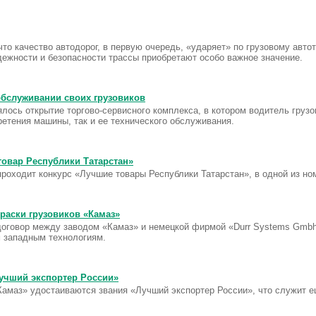
то качество автодорог, в первую очередь, «ударяет» по грузовому автотр
дежности и безопасности трассы приобретают особо важное значение.
обслуживании своих грузовиков
ялось открытие торгово-сервисного комплекса, в котором водитель груз
етения машины, так и ее технического обслуживания.
товар Республики Татарстан»
проходит конкурс «Лучшие товары Республики Татарстан», в одной из но
раски грузовиков «Камаз»
оговор между заводом «Камаз» и немецкой фирмой «Durr Systems Gmbh
 западным технологиям.
Лучший экспортер России»
«Камаз» удостаиваются звания «Лучший экспортер России», что служит 