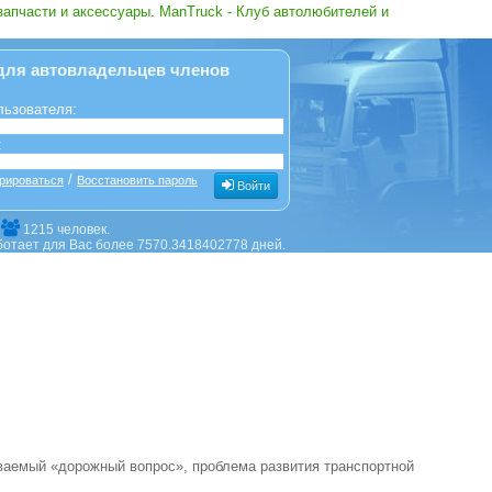
запчасти и аксессуары. ManTruck - Клуб автолюбителей и
для автовладельцев членов
льзователя:
:
/
рироваться
Восстановить пароль
Войти
е
1215 человек.
ботает для Вас более 7570.3418402778 дней.
ваемый «дорожный вопрос», проблема развития транспортной