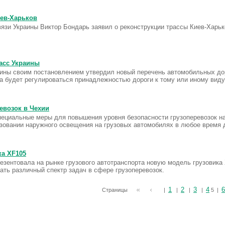
иев-Харьков
язи Украины Виктор Бондарь заявил о реконструкции трассы Киев-Харько
асс Украины
ины своим постановлением утвердил новый перечень автомобильных дор
та будет регулироваться принадлежностью дороги к тому или иному виду
евозок в Чехии
ециальные меры для повышения уровня безопасности грузоперевозок на 
зовании наружного освещения на грузовых автомобилях в любое время д
ка XF105
езентовала на рынке грузового автотранспорта новую модель грузовика
ать различный спектр задач в сфере грузоперевозок.
1
2
3
4
6
Страницы
|
|
|
|
5 |