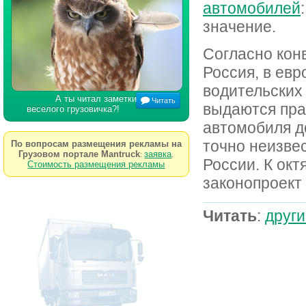
автомобилей
значение.
Согласно кон
Россия, в евр
водительских
А ты читал заметки
Читать
выдаются прав
веселого грузовичка?!
автомобиля до
точно неизвес
По вопросам размещения рекламы на
Грузовом портале Mantruck
заявка
:
.
России. К ок
Стоимость размещения рекламы
законопроект 
Читать
:
други