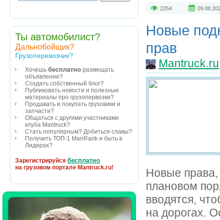
2254
09.08.20
Новые подк
Ты автомобилист?
прав
Дальнобойщик?
Грузоперевозчик?
Mantruck.ru
бесплатно
Хочешь
размещать
объявление?
Создать собственный блог?
Публиковать новости и полезные
материалы про грузопервозки?
Продавать и покупать грузовики и
запчасти?
Общаться с другими участниками
клуба Mantruck?
Стать популярным? Добиться славы?
Получить ТОП-1 ManRank и быть в
Лидерах?
бесплатно
Зарегистрируйся
на грузовом портале Mantruck.ru!
Новые права,
плановом пор
вводятся, чт
на дорогах. 