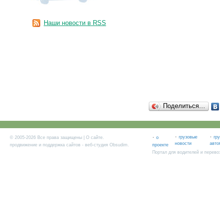
Наши новости в RSS
Поделиться…
·
·
·
грузовые
гр
© 2005-2026 Все права защищены |
О сайте
.
о
новости
авто
продвижение и поддержка сайтов
- веб-студия Obsudim.
проекте
Портал для водителей и перево