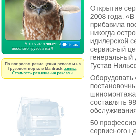
Открытие сер
2008 года. «
прибавила пос
никогда остр
идилерской с
А ты читал заметки
Читать
сервисный це
веселого грузовичка?!
генеральный
По вопросам размещения рекламы на
Густав Нильс
Грузовом портале Mantruck
заявка
:
.
Стоимость размещения рекламы
Оборудовать 
постановочны
шиномонтажа.
составлять 98
обслуживания
50 профессио
сервисного ц