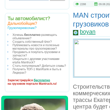
2288
09.08.20
MAN строи
Ты автомобилист?
грузовиков
Дальнобойщик?
Грузоперевозчик?
boyan
бесплатно
Хочешь
размещать
объявление?
Создать собственный блог?
Публиковать новости и полезные
материалы про грузопервозки?
Продавать и покупать грузовики и
запчасти?
Общаться с другими участниками
клуба Mantruck?
Стать популярным? Добиться славы?
Получить ТОП-1 ManRank и быть в
Лидерах?
бесплатно
Зарегистрируйся
на грузовом портале Mantruck.ru!
Строительств
коммерческих
трассы Екате
центра будет 