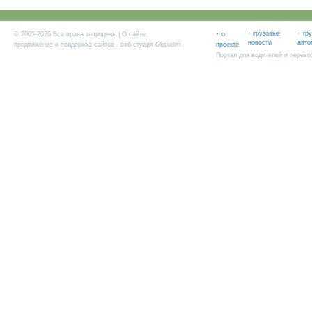
·
·
·
грузовые
гр
© 2005-2026 Все права защищены |
О сайте
.
о
новости
авто
продвижение и поддержка сайтов
- веб-студия Obsudim.
проекте
Портал для водителей и перево