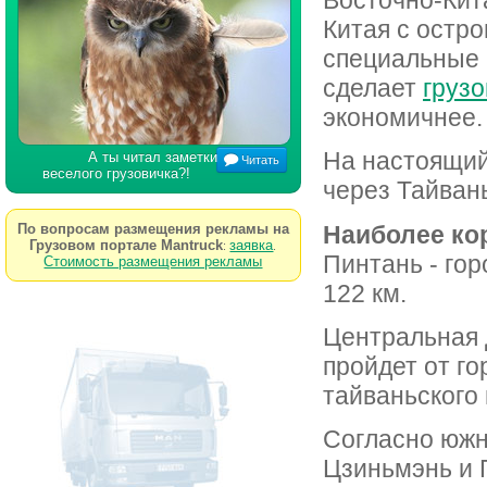
Китая с остр
специальные 
сделает
грузо
экономичнее.
На настоящий
А ты читал заметки
Читать
веселого грузовичка?!
через Тайван
По вопросам размещения рекламы на
Наиболее ко
Грузовом портале Mantruck
заявка
:
.
Пинтань - гор
Стоимость размещения рекламы
122 км.
Центральная 
пройдет от г
тайваньского 
Согласно южн
Цзиньмэнь и 