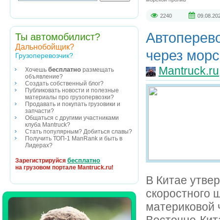
2240
09.08.20
Автоперево
Ты автомобилист?
Дальнобойщик?
через морс
Грузоперевозчик?
Mantruck.ru
бесплатно
Хочешь
размещать
объявление?
Создать собственный блог?
Публиковать новости и полезные
материалы про грузопервозки?
Продавать и покупать грузовики и
запчасти?
Общаться с другими участниками
клуба Mantruck?
Стать популярным? Добиться славы?
Получить ТОП-1 ManRank и быть в
Лидерах?
бесплатно
Зарегистрируйся
на грузовом портале Mantruck.ru!
В Китае утве
скоростного 
материковой 
Восточно-Кит