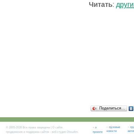
Читать
:
други
Поделиться…
·
·
·
грузовые
гр
© 2005-2026 Все права защищены |
О сайте
.
о
новости
авто
продвижение и поддержка сайтов
- веб-студия Obsudim.
проекте