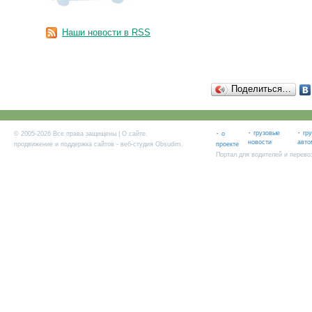
Наши новости в RSS
Поделиться…
·
·
·
грузовые
гр
© 2005-2026 Все права защищены |
О сайте
.
о
новости
авто
продвижение и поддержка сайтов
- веб-студия Obsudim.
проекте
Портал для водителей и перево