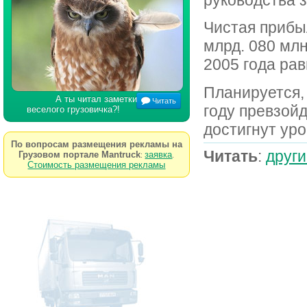
Чистая прибы
млрд. 080 млн
2005 года рав
Планируется,
А ты читал заметки
Читать
году превзойд
веселого грузовичка?!
достигнут ур
По вопросам размещения рекламы на
Читать
:
други
Грузовом портале Mantruck
заявка
:
.
Стоимость размещения рекламы