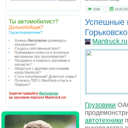
2186
10.08.20
Успешные 
Ты автомобилист?
Дальнобойщик?
Горьковско
Грузоперевозчик?
Mantruck.ru
бесплатно
Хочешь
размещать
объявление?
Создать собственный блог?
Публиковать новости и полезные
материалы про грузопервозки?
Продавать и покупать грузовики и
запчасти?
Общаться с другими участниками
клуба Mantruck?
Стать популярным? Добиться славы?
Получить ТОП-1 ManRank и быть в
Лидерах?
бесплатно
Зарегистрируйся
на грузовом портале Mantruck.ru!
Грузовики
ОАО
продемонстри
автотехники
п
руководства 