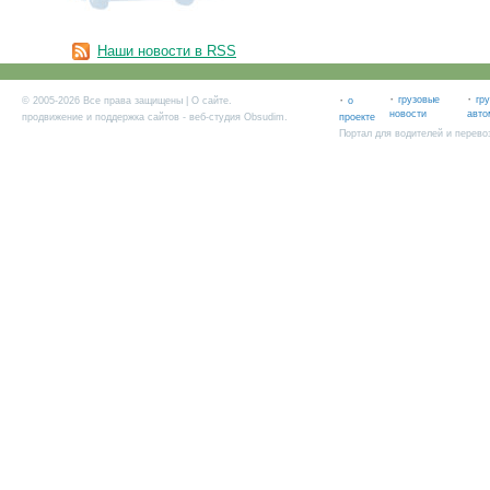
Наши новости в RSS
·
·
·
грузовые
гр
© 2005-2026 Все права защищены |
О сайте
.
о
новости
авто
продвижение и поддержка сайтов
- веб-студия Obsudim.
проекте
Портал для водителей и перево