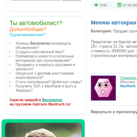
2336
07.08.20
Ты автомобилист?
Меняю автокран 
Дальнобойщик?
Категория:
Продам груз
Грузоперевозчик?
Предлагаю на бартер авт
бесплатно
Хочешь
размещать
25т. стрела 21,7м. авт
объявление?
стоимость 3000000 руб. 
Создать собственный блог?
строительные материалы
Публиковать новости и полезные
материалы про грузопервозки?
Продавать и покупать грузовики и
запчасти?
Общаться с другими участниками
клуба Mantruck?
Стешенко 
(Россия)
Стать популярным? Добиться славы?
ManRank:
Получить ТОП-1 ManRank и быть в
Лидерах?
бесплатно
Зарегистрируйся
на грузовом портале Mantruck.ru!
Вернуться к просмотру