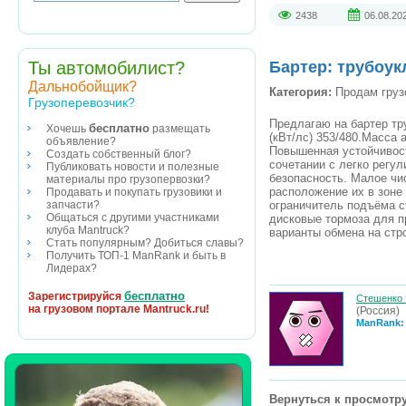
2438
06.08.20
Ты автомобилист?
Бартер: трубоук
Дальнобойщик?
Категория:
Продам груз
Грузоперевозчик?
Предлагаю на бартер тр
бесплатно
Хочешь
размещать
(кВт/лс) 353/480.Масса 
объявление?
Повышенная устойчивост
Создать собственный блог?
сочетании с легко рег
Публиковать новости и полезные
безопасность. Малое чи
материалы про грузопервозки?
расположение их в зоне
Продавать и покупать грузовики и
ограничитель подъёма с
запчасти?
Общаться с другими участниками
дисковые тормоза для п
клуба Mantruck?
варианты обмена на ст
Стать популярным? Добиться славы?
Получить ТОП-1 ManRank и быть в
Лидерах?
бесплатно
Зарегистрируйся
Стешенко 
на грузовом портале Mantruck.ru!
(Россия)
ManRank:
Вернуться к просмотру