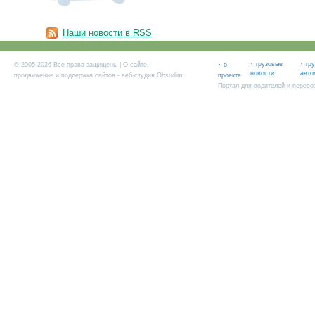
Наши новости в RSS
·
·
·
грузовые
гр
© 2005-2026 Все права защищены |
О сайте
.
о
новости
авто
продвижение и поддержка сайтов
- веб-студия Obsudim.
проекте
Портал для водителей и перево