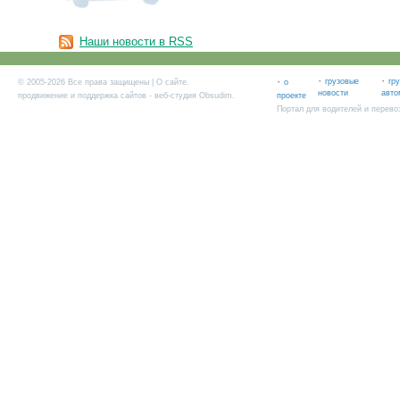
Наши новости в RSS
·
·
·
грузовые
гр
© 2005-2026 Все права защищены |
О сайте
.
о
новости
авто
продвижение и поддержка сайтов
- веб-студия Obsudim.
проекте
Портал для водителей и перево