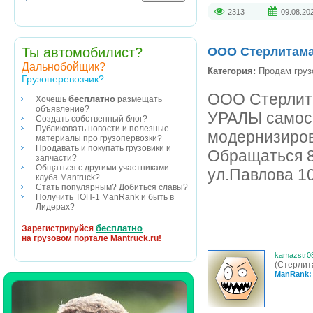
2313
09.08.20
Ты автомобилист?
ООО Стерлитама
Дальнобойщик?
Категория:
Продам груз
Грузоперевозчик?
ООО Стерлит
бесплатно
Хочешь
размещать
объявление?
УРАЛЫ самосв
Создать собственный блог?
Публиковать новости и полезные
модернизиров
материалы про грузопервозки?
Продавать и покупать грузовики и
Обращаться 8
запчасти?
Общаться с другими участниками
ул.Павлова 1
клуба Mantruck?
Стать популярным? Добиться славы?
Получить ТОП-1 ManRank и быть в
Лидерах?
бесплатно
Зарегистрируйся
на грузовом портале Mantruck.ru!
kamazstr0
(Стерлит
ManRank: