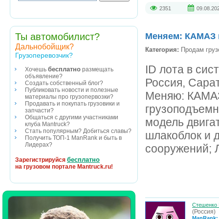
2351
09.08.20
Ты автомобилист?
Меняем: КАМАЗ 
Дальнобойщик?
Категория:
Продам груз
Грузоперевозчик?
ID лота в сис
бесплатно
Хочешь
размещать
объявление?
Россия, Сарат
Создать собственный блог?
Публиковать новости и полезные
Меняю: КАМАЗ
материалы про грузопервозки?
Продавать и покупать грузовики и
грузоподъемно
запчасти?
Общаться с другими участниками
модель двигат
клуба Mantruck?
Стать популярным? Добиться славы?
шлакоблок и 
Получить ТОП-1 ManRank и быть в
Лидерах?
сооружений; 
бесплатно
Зарегистрируйся
на грузовом портале Mantruck.ru!
Стешенко 
(Россия)
ManRank: