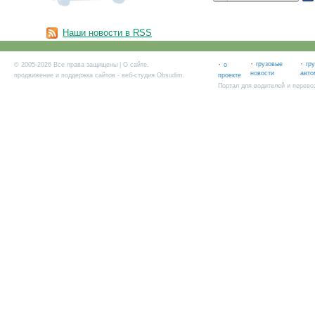
Наши новости в RSS
·
·
·
грузовые
гр
© 2005-2026 Все права защищены |
О сайте
.
о
новости
авто
продвижение и поддержка сайтов
- веб-студия Obsudim.
проекте
Портал для водителей и перево