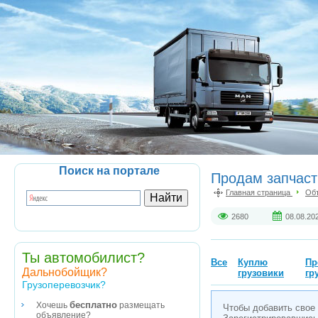
Поиск на портале
Продам запчаст
Главная страница
Об
2680
08.08.20
Ты автомобилист?
Все
Куплю
Пр
Дальнобойщик?
грузовики
гр
Грузоперевозчик?
бесплатно
Хочешь
размещать
Чтобы добавить свое
объявление?