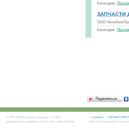
Категория:
Продам
ЗАПЧАСТИ Д
ООО АвтоАзияТран
Категория:
Продам
Поделиться…
·
·
грузовые новост
© 2005-2026 Все права защищены |
О сайте
.
о проекте
продвижение и поддержка сайтов
- веб-студия Obsudim.
Портал для водителей и перево