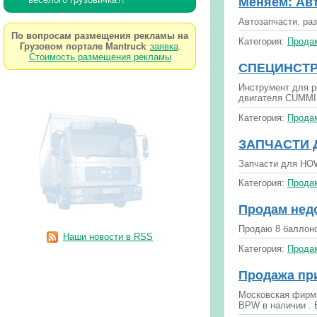
Меняем: Авт
Автозапчасти. ра
По вопросам размещения рекламы на
Категория:
Продам
Грузовом портале Mantruck
заявка
:
.
Стоимость размещения рекламы
СПЕЦИНСТРУ
Инструмент для ре
двигателя CUMMIN
Категория:
Продам
ЗАПЧАСТИ Д
Запчасти для HOW
Категория:
Продам
Продам недо
Продаю 8 баллоно
Наши новости в RSS
Категория:
Продам
Продажа пр
Московская фирма
BPW в наличии . 