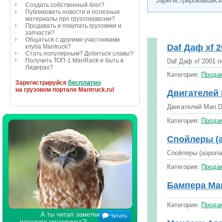
Зарегистрировавшись
Создать собственный блог?
Публиковать новости и полезные
материалы про грузопервозки?
Продавать и покупать грузовики и
запчасти?
Общаться с другими участниками
Daf Даф xf 
клуба Mantruck?
Стать популярным? Добиться славы?
Получить ТОП-1 ManRank и быть в
Daf Даф xf 2001 п
Лидерах?
Категория:
Продам
бесплатно
Зарегистрируйся
на грузовом портале Mantruck.ru!
Двигателей 
Двигателей Man D
Категория:
Продам
Спойлеры (а
Спойлеры (аэропа
Категория:
Продам
Бампера Man
Категория:
Продам
А ты читал заметки
Читать
веселого грузовичка?!