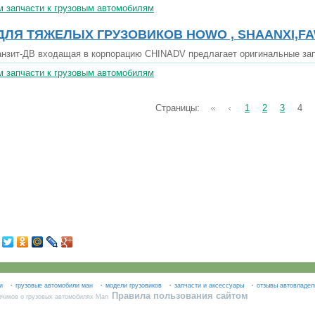
 запчасти к грузовым автомобилям
ЛЯ ТЯЖЕЛЫХ ГРУЗОВИКОВ HOWO , SHAANXI,FAW
зит-ДВ входащая в корпорацию CHINADV предлагает оригинальные запч
 запчасти к грузовым автомобилям
Страницы:
1
2
3
4
·
·
·
·
и
грузовые автомобили ман
модели грузовиков
запчасти и аксессуары
отзывы автовладел
Правила пользования сайтом
зчиков о грузовых автомобилях Man