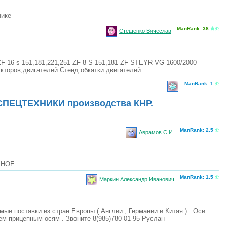
нике
ManRank: 38
Стешенко Вячеслав
ZF 16 s 151,181,221,251 ZF 8 S 151,181 ZF STEYR VG 1600/2000
торов,двигателей Стенд обкатки двигателей
ManRank: 1
ПЕЦТЕХНИКИ производства КНР.
ManRank: 2.5
Аврамов С.И.
ЧНОЕ.
ManRank: 1.5
Маркин Александр Иванович
 поставки из стран Европы ( Англии , Германии и Китая ) . Оси
ем прицепным осям . Звоните 8(985)780-01-95 Руслан