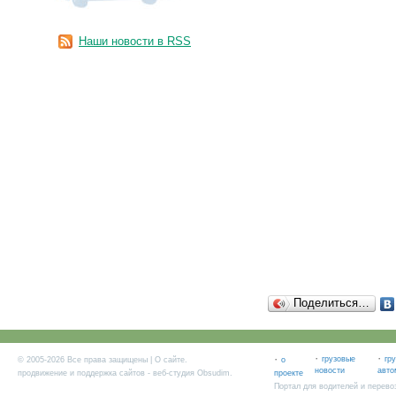
Наши новости в RSS
Поделиться…
·
·
·
грузовые
гр
© 2005-2026 Все права защищены |
О сайте
.
о
новости
авто
продвижение и поддержка сайтов
- веб-студия Obsudim.
проекте
Портал для водителей и перево