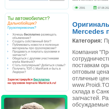
2591
07.08.20
Ты автомобилист?
Оригиналь
Дальнобойщик?
Грузоперевозчик?
Mercedes 
бесплатно
Хочешь
размещать
объявление?
Категория:
Пр
Создать собственный блог?
Публиковать новости и полезные
материалы про грузопервозки?
Компания "Про
Продавать и покупать грузовики и
запчасти?
сотрудничест
Общаться с другими участниками
клуба Mantruck?
поставкам ор
Стать популярным? Добиться славы?
Получить ТОП-1 ManRank и быть в
оптовым ценам
Лидерах?
отличные цен
бесплатно
Зарегистрируйся
на грузовом портале Mantruck.ru!
www.Proidi.TO
склада в Сан
запчастей. Р
обсуждаемые 