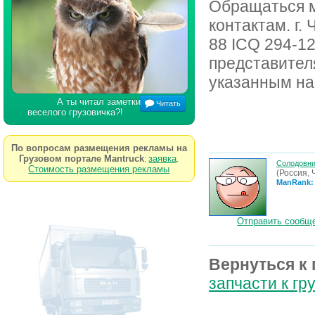
Обращаться м
контактам. г.
88 ICQ 294-1
представител
указанным на
А ты читал заметки
Читать
веселого грузовичка?!
По вопросам размещения рекламы на
Грузовом портале Mantruck
заявка
:
.
Солодовни
Стоимость размещения рекламы
(Россия, 
ManRank:
Отправить сообще
Вернуться к
запчасти к г