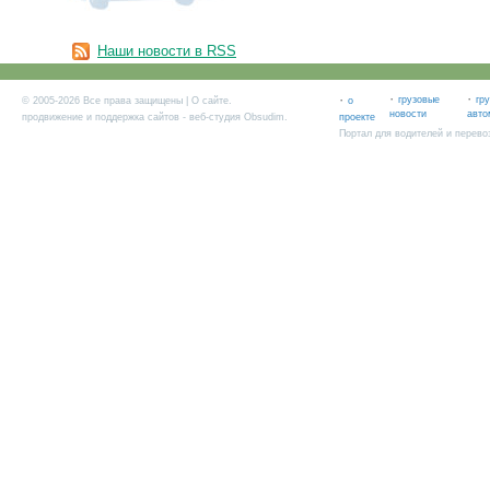
Наши новости в RSS
·
·
·
грузовые
гр
© 2005-2026 Все права защищены |
О сайте
.
о
новости
авто
продвижение и поддержка сайтов
- веб-студия Obsudim.
проекте
Портал для водителей и перево