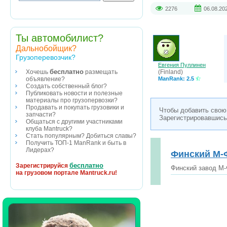
2276
06.08.20
Ты автомобилист?
Дальнобойщик?
Грузоперевозчик?
Евгения Пуллинен
бесплатно
(Finland)
Хочешь
размещать
ManRank: 2.5
объявление?
Создать собственный блог?
Публиковать новости и полезные
материалы про грузопервозки?
Продавать и покупать грузовики и
Чтобы добавить свою
запчасти?
Зарегистрировавшись
Общаться с другими участниками
клуба Mantruck?
Стать популярным? Добиться славы?
Получить ТОП-1 ManRank и быть в
Лидерах?
Финский М-
бесплатно
Зарегистрируйся
Финский завод М-
на грузовом портале Mantruck.ru!