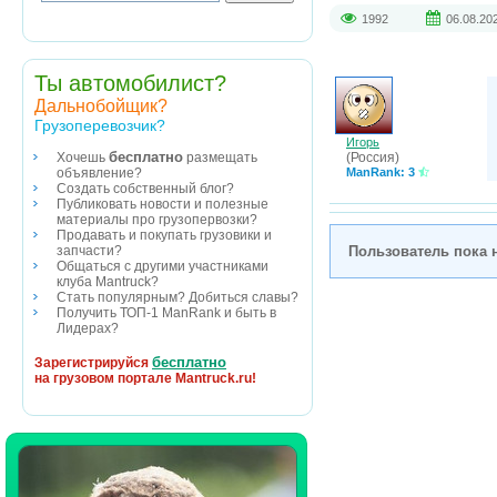
1992
06.08.20
Ты автомобилист?
Дальнобойщик?
Грузоперевозчик?
Игорь
бесплатно
(Россия)
Хочешь
размещать
ManRank: 3
объявление?
Создать собственный блог?
Публиковать новости и полезные
материалы про грузопервозки?
Продавать и покупать грузовики и
Пользователь пока 
запчасти?
Общаться с другими участниками
клуба Mantruck?
Стать популярным? Добиться славы?
Получить ТОП-1 ManRank и быть в
Лидерах?
бесплатно
Зарегистрируйся
на грузовом портале Mantruck.ru!