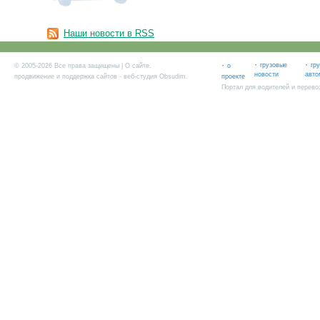
Наши новости в RSS
·
·
·
грузовые
гр
© 2005-2026 Все права защищены |
О сайте
.
о
новости
авто
продвижение и поддержка сайтов
- веб-студия Obsudim.
проекте
Портал для водителей и перево