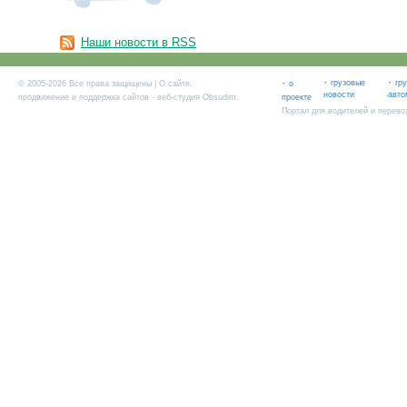
Наши новости в RSS
·
·
·
грузовые
гр
© 2005-2026 Все права защищены |
О сайте
.
о
новости
авто
продвижение и поддержка сайтов
- веб-студия Obsudim.
проекте
Портал для водителей и перево