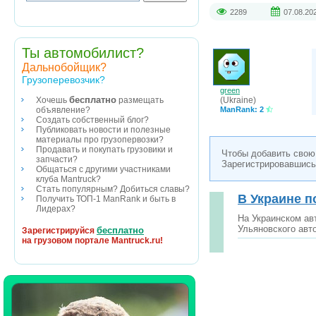
2289
07.08.20
Ты автомобилист?
Дальнобойщик?
Грузоперевозчик?
green
бесплатно
(Ukraine)
Хочешь
размещать
ManRank: 2
объявление?
Создать собственный блог?
Публиковать новости и полезные
материалы про грузопервозки?
Продавать и покупать грузовики и
Чтобы добавить свою
запчасти?
Зарегистрировавшись
Общаться с другими участниками
клуба Mantruck?
Стать популярным? Добиться славы?
В Украине п
Получить ТОП-1 ManRank и быть в
Лидерах?
На Украинском ав
Ульяновского авт
бесплатно
Зарегистрируйся
на грузовом портале Mantruck.ru!