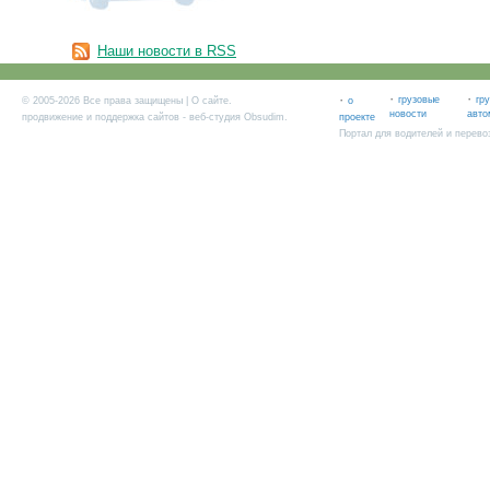
Наши новости в RSS
·
·
·
грузовые
гр
© 2005-2026 Все права защищены |
О сайте
.
о
новости
авто
продвижение и поддержка сайтов
- веб-студия Obsudim.
проекте
Портал для водителей и перево