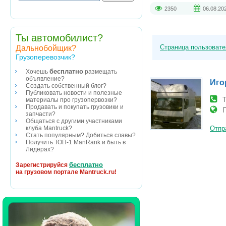
2350
06.08.20
Ты автомобилист?
Страница пользоват
Дальнобойщик?
Грузоперевозчик?
бесплатно
Хочешь
размещать
объявление?
Иго
Создать собственный блог?
Публиковать новости и полезные
Т
материалы про грузопервозки?
Продавать и покупать грузовики и
П
запчасти?
Общаться с другими участниками
клуба Mantruck?
Отпр
Стать популярным? Добиться славы?
Получить ТОП-1 ManRank и быть в
Лидерах?
бесплатно
Зарегистрируйся
на грузовом портале Mantruck.ru!