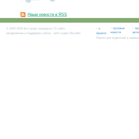
Наши новости в RSS
·
·
·
грузовые
гр
© 2005-2026 Все права защищены |
О сайте
.
о
новости
авто
продвижение и поддержка сайтов
- веб-студия Obsudim.
проекте
Портал для водителей и перево