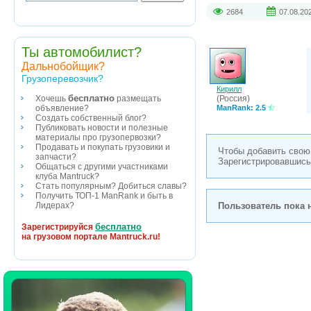
2684
07.08.20
Ты автомобилист?
Дальнобойщик?
Грузоперевозчик?
Кирилл
бесплатно
(Россия)
Хочешь
размещать
ManRank: 2.5
объявление?
Создать собственный блог?
Публиковать новости и полезные
материалы про грузопервозки?
Продавать и покупать грузовики и
Чтобы добавить свою
запчасти?
Зарегистрировавшись
Общаться с другими участниками
клуба Mantruck?
Стать популярным? Добиться славы?
Получить ТОП-1 ManRank и быть в
Пользователь пока 
Лидерах?
бесплатно
Зарегистрируйся
на грузовом портале Mantruck.ru!