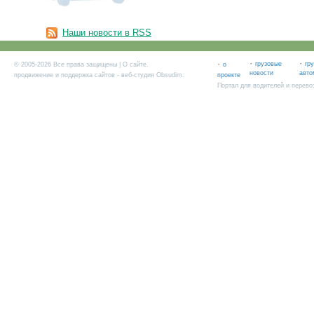
Наши новости в RSS
·
·
·
грузовые
гр
© 2005-2026 Все права защищены |
О сайте
.
о
новости
авто
продвижение и поддержка сайтов
- веб-студия Obsudim.
проекте
Портал для водителей и перево