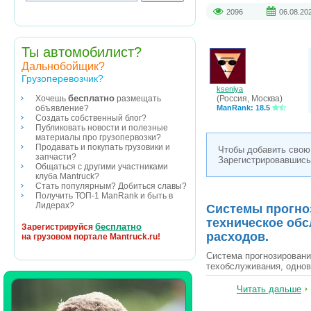
2096
06.08.20
Ты автомобилист?
Дальнобойщик?
Грузоперевозчик?
kseniya
бесплатно
(Россия, Москва)
Хочешь
размещать
ManRank: 18.5
объявление?
Создать собственный блог?
Публиковать новости и полезные
материалы про грузопервозки?
Продавать и покупать грузовики и
Чтобы добавить свою
запчасти?
Зарегистрировавшись
Общаться с другими участниками
клуба Mantruck?
Стать популярным? Добиться славы?
Получить ТОП-1 ManRank и быть в
Лидерах?
Системы прогно
техническое об
бесплатно
Зарегистрируйся
расходов.
на грузовом портале Mantruck.ru!
Система прогнозировани
техобслуживания, одно
Читать дальше