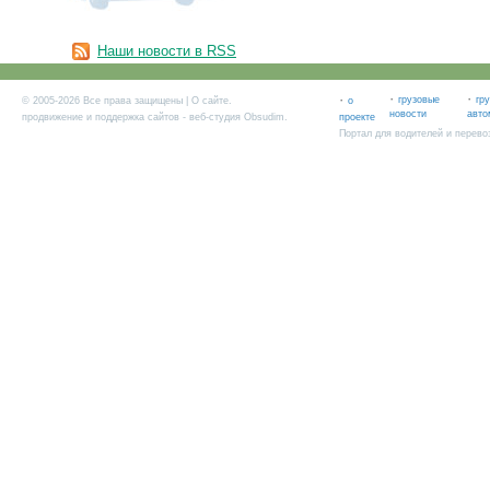
Наши новости в RSS
·
·
·
грузовые
гр
© 2005-2026 Все права защищены |
О сайте
.
о
новости
авто
продвижение и поддержка сайтов
- веб-студия Obsudim.
проекте
Портал для водителей и перево