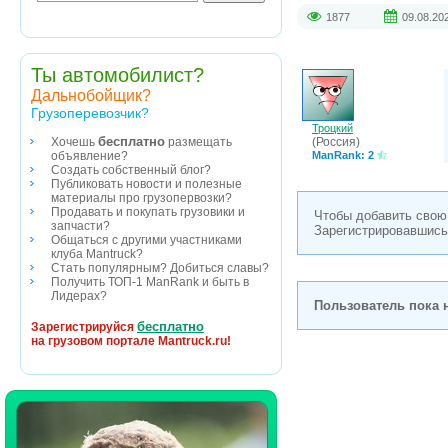
1877
09.08.20
Ты автомобилист?
Дальнобойщик?
Грузоперевозчик?
Троцкий
бесплатно
(Россия)
Хочешь
размещать
ManRank: 2
объявление?
Создать собственный блог?
Публиковать новости и полезные
материалы про грузопервозки?
Продавать и покупать грузовики и
Чтобы добавить свою
запчасти?
Зарегистрировавшись
Общаться с другими участниками
клуба Mantruck?
Стать популярным? Добиться славы?
Получить ТОП-1 ManRank и быть в
Лидерах?
Пользователь пока н
бесплатно
Зарегистрируйся
на грузовом портале Mantruck.ru!