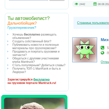
2442
08.08.20
Ты автомобилист?
Страница пользоват
Дальнобойщик?
Грузоперевозчик?
бесплатно
Хочешь
размещать
объявление?
Мих
Создать собственный блог?
Публиковать новости и полезные
Т
материалы про грузопервозки?
Продавать и покупать грузовики и
П
запчасти?
Общаться с другими участниками
клуба Mantruck?
Отпра
Стать популярным? Добиться славы?
Получить ТОП-1 ManRank и быть в
Лидерах?
бесплатно
Зарегистрируйся
на грузовом портале Mantruck.ru!