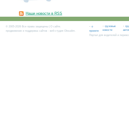
Наши новости в RSS
·
·
·
грузовые
гр
© 2005-2026 Все права защищены |
О сайте
.
о
новости
авто
продвижение и поддержка сайтов
- веб-студия Obsudim.
проекте
Портал для водителей и перево