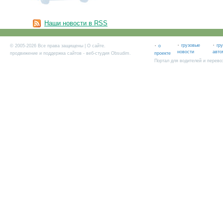
Наши новости в RSS
·
·
·
грузовые
гр
© 2005-2026 Все права защищены |
О сайте
.
о
новости
авто
продвижение и поддержка сайтов
- веб-студия Obsudim.
проекте
Портал для водителей и перево