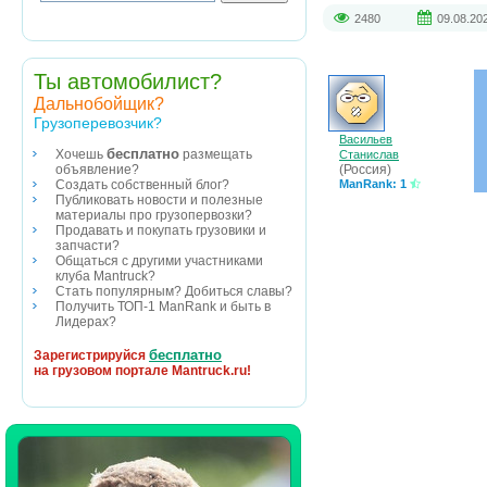
2480
09.08.20
Ты автомобилист?
Дальнобойщик?
Грузоперевозчик?
Васильев
бесплатно
Хочешь
размещать
Станислав
(Россия)
объявление?
ManRank: 1
Создать собственный блог?
Публиковать новости и полезные
материалы про грузопервозки?
Продавать и покупать грузовики и
запчасти?
Общаться с другими участниками
клуба Mantruck?
Стать популярным? Добиться славы?
Получить ТОП-1 ManRank и быть в
Лидерах?
бесплатно
Зарегистрируйся
на грузовом портале Mantruck.ru!