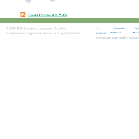
Наши новости в RSS
·
·
·
грузовые
гр
© 2005-2026 Все права защищены |
О сайте
.
о
новости
авто
продвижение и поддержка сайтов
- веб-студия Obsudim.
проекте
Портал для водителей и перево