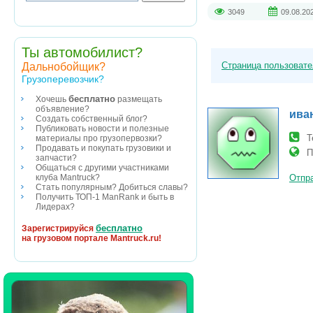
3049
09.08.20
Ты автомобилист?
Страница пользоват
Дальнобойщик?
Грузоперевозчик?
бесплатно
Хочешь
размещать
объявление?
ива
Создать собственный блог?
Публиковать новости и полезные
Т
материалы про грузопервозки?
Продавать и покупать грузовики и
П
запчасти?
Общаться с другими участниками
клуба Mantruck?
Отпра
Стать популярным? Добиться славы?
Получить ТОП-1 ManRank и быть в
Лидерах?
бесплатно
Зарегистрируйся
на грузовом портале Mantruck.ru!