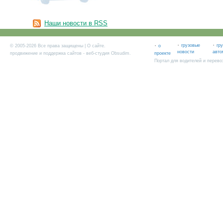
Наши новости в RSS
·
·
·
грузовые
гр
© 2005-2026 Все права защищены |
О сайте
.
о
новости
авто
продвижение и поддержка сайтов
- веб-студия Obsudim.
проекте
Портал для водителей и перево