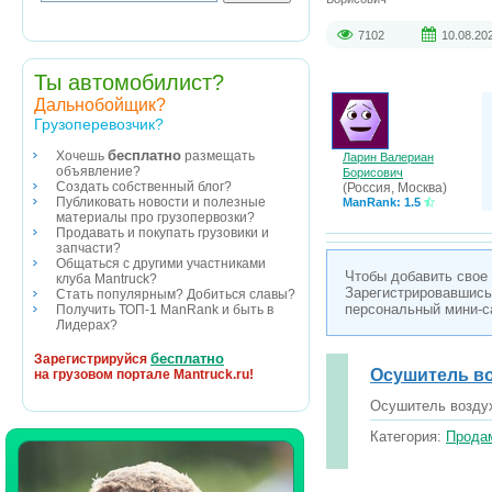
7102
10.08.20
Ты автомобилист?
Дальнобойщик?
Грузоперевозчик?
бесплатно
Хочешь
размещать
Ларин Валериан
объявление?
Борисович
Создать собственный блог?
(Россия, Москва)
Публиковать новости и полезные
ManRank: 1.5
материалы про грузопервозки?
Продавать и покупать грузовики и
запчасти?
Общаться с другими участниками
Чтобы добавить свое
клуба Mantruck?
Зарегистрировавшись
Стать популярным? Добиться славы?
персональный мини-с
Получить ТОП-1 ManRank и быть в
Лидерах?
бесплатно
Зарегистрируйся
Осушитель во
на грузовом портале Mantruck.ru!
Осушитель возду
Категория:
Продам