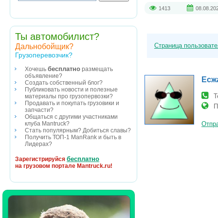
1413
08.08.20
Ты автомобилист?
Страница пользоват
Дальнобойщик?
Грузоперевозчик?
бесплатно
Хочешь
размещать
объявление?
Есж
Создать собственный блог?
Публиковать новости и полезные
Т
материалы про грузопервозки?
Продавать и покупать грузовики и
П
запчасти?
Общаться с другими участниками
клуба Mantruck?
Отпра
Стать популярным? Добиться славы?
Получить ТОП-1 ManRank и быть в
Лидерах?
бесплатно
Зарегистрируйся
на грузовом портале Mantruck.ru!