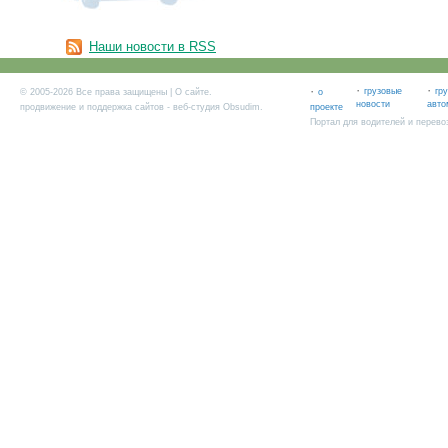
Наши новости в RSS
·
·
·
грузовые
гр
© 2005-2026 Все права защищены |
О сайте
.
о
новости
авто
продвижение и поддержка сайтов
- веб-студия Obsudim.
проекте
Портал для водителей и перево