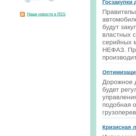
Госзакупки 
Правитель
Наши новости в RSS
автомобиле
будут заку
властных с
серийных м
НЕФАЗ. Пр
производит
Оптимизаци
Дорожное д
будет рег
управлени
подобная о
грузоперев
Кризисная л