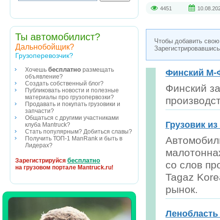
4451
10.08.20
Ты автомобилист?
Чтобы добавить свою
Дальнобойщик?
Зарегистрировавшись
Грузоперевозчик?
бесплатно
Хочешь
размещать
Финский М-
объявление?
Создать собственный блог?
Финский за
Публиковать новости и полезные
материалы про грузопервозки?
производс
Продавать и покупать грузовики и
запчасти?
Общаться с другими участниками
Грузовик из
клуба Mantruck?
Стать популярным? Добиться славы?
Автомобиль
Получить ТОП-1 ManRank и быть в
Лидерах?
малотоннаж
бесплатно
Зарегистрируйся
со слов пр
на грузовом портале Mantruck.ru!
Tagaz Kore
рынок.
Ленобласть