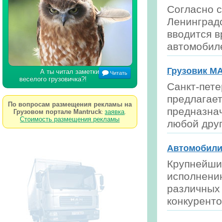
Согласно 
Ленинградс
вводится 
автомобил
Грузовик M
А ты читал заметки
Читать
веселого грузовичка?!
Санкт-пет
предлагает
По вопросам размещения рекламы на
предназна
Грузовом портале Mantruck
заявка
:
.
Стоимость размещения рекламы
любой друг
Автомобили
Крупнейши
исполнению
различных 
конкурент