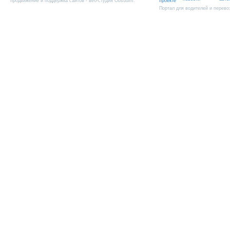
продвижение и поддержка сайтов
- веб-студия Obsudim.
проекте
Портал для водителей и перево