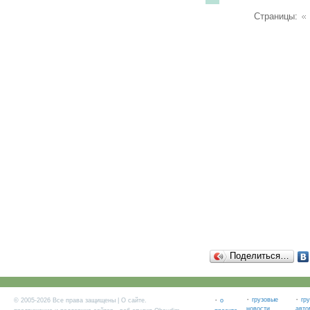
Страницы:
Поделиться…
·
·
·
грузовые
гр
© 2005-2026 Все права защищены |
О сайте
.
о
новости
авто