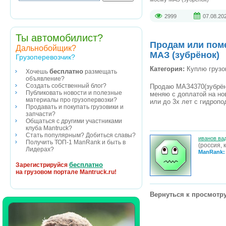
2999
07.08.20
Ты автомобилист?
Продам или пом
Дальнобойщик?
МАЗ (зубрёнок)
Грузоперевозчик?
Категория:
Куплю грузо
бесплатно
Хочешь
размещать
объявление?
Создать собственный блог?
Продаю МАЗ4370(зубрёнок
Публиковать новости и полезные
меняю с доплатой на но
материалы про грузопервозки?
или до 3х лет с гидроп
Продавать и покупать грузовики и
запчасти?
Общаться с другими участниками
клуба Mantruck?
Стать популярным? Добиться славы?
иванов ва
Получить ТОП-1 ManRank и быть в
(россия, 
Лидерах?
ManRank:
бесплатно
Зарегистрируйся
на грузовом портале Mantruck.ru!
Вернуться к просмотру