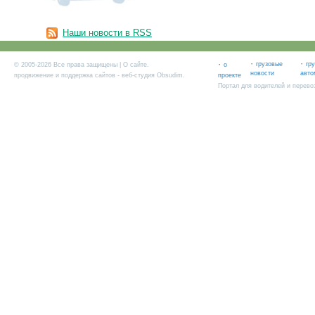
Наши новости в RSS
·
·
·
грузовые
гр
© 2005-2026 Все права защищены |
О сайте
.
о
новости
авто
продвижение и поддержка сайтов
- веб-студия Obsudim.
проекте
Портал для водителей и перево