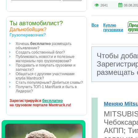
2641
08.08.20
Ты автомобилист?
Все
Куплю
Про
Дальнобойщик?
грузовики
груз
Грузоперевозчик?
бесплатно
Хочешь
размещать
объявление?
Создать собственный блог?
Чтобы доба
Публиковать новости и полезные
материалы про грузопервозки?
Зарегистри
Продавать и покупать грузовики и
запчасти?
размещать 
Общаться с другими участниками
клуба Mantruck?
Стать популярным? Добиться славы?
Получить ТОП-1 ManRank и быть в
Лидерах?
бесплатно
Зарегистрируйся
Меняю Mitsub
на грузовом портале Mantruck.ru!
MITSUBIS
Чебоксара
АКПП; Тип