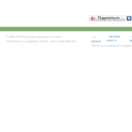
Поделиться…
·
·
·
грузовые
© 2005-2026 Все права защищены |
О сайте
.
о
новости
а
продвижение и поддержка сайтов
- веб-студия Obsudim.
проекте
Портал для водителей и перево