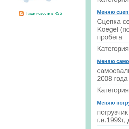
Меняю cцеп
Наши новости в RSS
Cцепка с
Koegel (п
пробега
Категори
Меняю само
самосвалы
2008 года
Категори
Меняю погру
погрузчик
г.в.1999г,