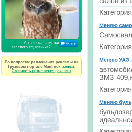
салон из 
Категори
Меняю cамо
Cамосвал
А ты читал заметки
Читать
Категори
веселого грузовичка?!
Меняю УАЗ -
По вопросам размещения рекламы на
Грузовом портале Mantruck
заявка
:
.
автомобил
Стоимость размещения рекламы
ЗМЗ-409,к
Категори
Меняю буль
бульдозер
идеально
Категори